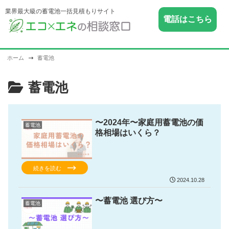
業界最大級の蓄電池一括見積もりサイト
電話はこちら
ホーム
蓄電池
蓄電池
〜2024年〜家庭用蓄電池の価
蓄電池
格相場はいくら？
続きを読む
2024.10.28
〜蓄電池 選び方〜
蓄電池