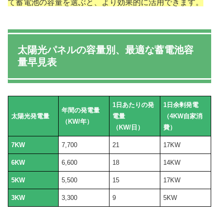
て蓄電池の容量を選ぶと、より効果的に活用できます。
太陽光パネルの容量別、最適な蓄電池容
量早見表
1日あたりの発
1日余剰発電
年間の発電量
太陽光発電量
電量
（4KW自家消
（KW/年）
（KW/日）
費）
7KW
7,700
21
17KW
6KW
6,600
18
14KW
5KW
5,500
15
17KW
3KW
3,300
9
5KW