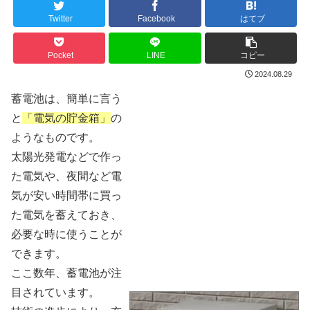
Twitter
Facebook
はてブ
Pocket
LINE
コピー
2024.08.29
蓄電池は、簡単に言う
と
「電気の貯金箱」
の
ようなものです。
太陽光発電などで作っ
た電気や、夜間など電
気が安い時間帯に買っ
た電気を蓄えておき、
必要な時に使うことが
できます。
ここ数年、蓄電池が注
目されています。