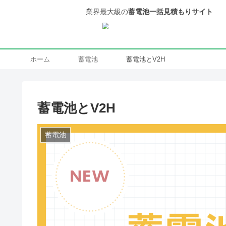
業界最⼤級の
蓄電池⼀括⾒積
ホーム
蓄電池
蓄電池とV2H
蓄電池とV2H
蓄電池