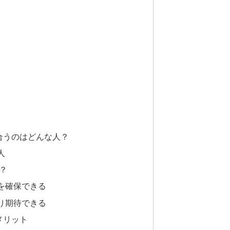
合うのはどんな人？
人
る？
を確保できる
り期待できる
メリット