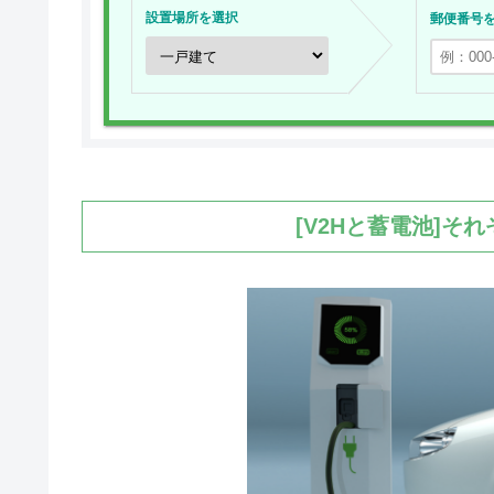
設置場所を選択
郵便番号
[V2Hと蓄電池]そ