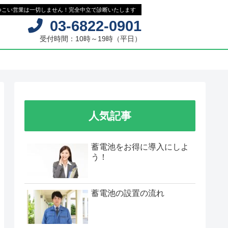
しつこい営業は⼀切しません！完全中
03-68
受付時間：10時
人気記事
蓄電池をお得に導入にしよ
う！
蓄電池の設置の流れ