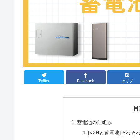
Twitter
Facebook
はてブ
目
蓄電池の仕組み
[V2Hと蓄電池]それ